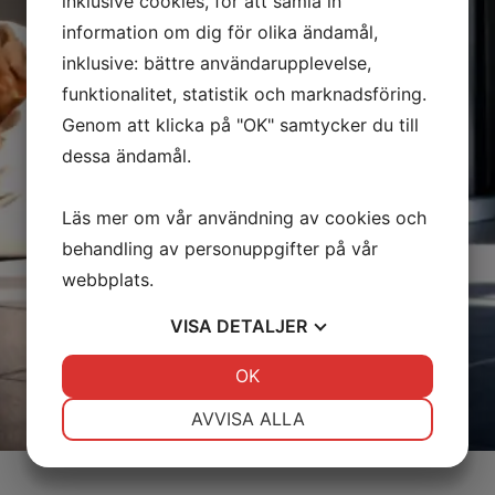
inklusive cookies, för att samla in
information om dig för olika ändamål,
inklusive: bättre användarupplevelse,
funktionalitet, statistik och marknadsföring.
Genom att klicka på "OK" samtycker du till
dessa ändamål.
Läs mer om vår användning av cookies och
behandling av personuppgifter på vår
webbplats.
VISA
DETALJER
JA
NEJ
OK
JA
NEJ
NÖDVÄNDIG
INSTÄLLNINGAR
AVVISA ALLA
JA
NEJ
JA
NEJ
MARKNADSFÖRING
STATISTIK