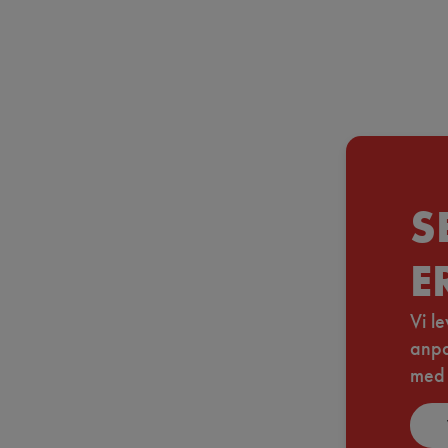
S
E
Vi l
anpa
med 