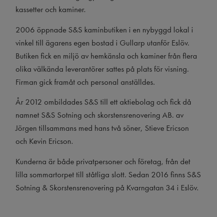
kassetter och kaminer.
2006 öppnade S&S kaminbutiken i en nybyggd lokal i
vinkel till ägarens egen bostad i Gullarp utanför Eslöv.
Butiken fick en miljö av hemkänsla och kaminer från flera
olika välkända leverantörer sattes på plats för visning.
Firman gick framåt och personal anställdes.
År 2012 ombildades S&S till ett aktiebolag och fick då
namnet S&S Sotning och skorstensrenovering AB. av
Jörgen tillsammans med hans två söner, Stieve Ericson
och Kevin Ericson.
Kunderna är både privatpersoner och företag, från det
lilla sommartorpet till ståtliga slott. Sedan 2016 finns S&S
Sotning & Skorstensrenovering på Kvarngatan 34 i Eslöv.