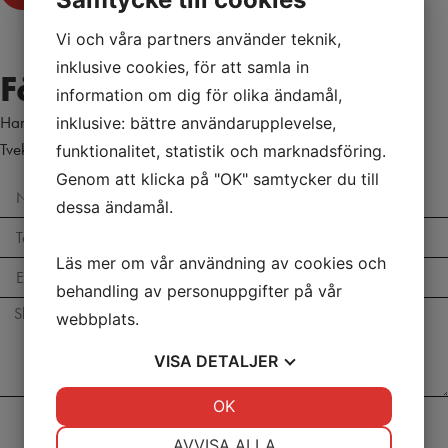
Vi och våra partners använder teknik,
inklusive cookies, för att samla in
Få kostnadsfri offert
information om dig för olika ändamål,
Har du frågor eller vill boka en konsultation?
inklusive: bättre användarupplevelse,
Tveka inte att kontakta S&S Sotning & Skorstensrenovering AB
funktionalitet, statistik och marknadsföring.
Genom att klicka på "OK" samtycker du till
dessa ändamål.
Läs mer om vår användning av cookies och
behandling av personuppgifter på vår
webbplats.
VISA
DETALJER
JA
NEJ
OK
JA
NEJ
Skicka
NÖDVÄNDIG
INSTÄLLNINGAR
AVVISA ALLA