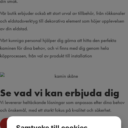
din smak.
Vår butik erbjuder också ett stort urval av tillbehör, från rökkanaler
och eldstadsverktyg till dekorativa element som höjer upplevelsen
av din eldstad.
Vårt kunniga personal hjälper dig gärna att hitta den perfekta
kaminen för dina behov, och vi finns med dig genom hela
köpprocessen, från val av produkt till installation
Se vad vi kan erbjuda dig
Vi levererar heltäckande lösningar som anpassas efter dina behov
och önskemål, med ett starkt fokus på kvalitet och säkerhet.
VÅRA TJÄNSTER
Samtycke till cookies